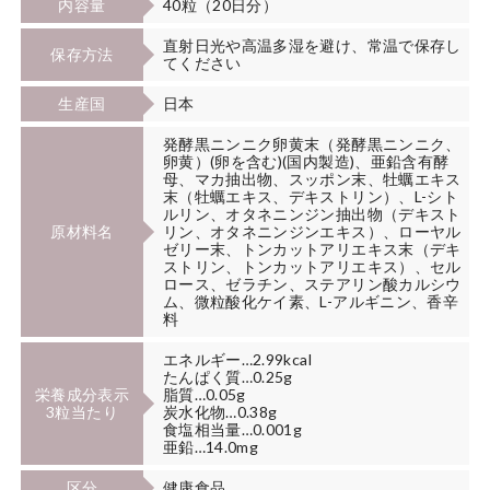
内容量
40粒（20日分）
直射日光や高温多湿を避け、常温で保存し
保存方法
てください
生産国
日本
発酵黒ニンニク卵黄末（発酵黒ニンニク、
卵黄）(卵を含む)(国内製造)、亜鉛含有酵
母、マカ抽出物、スッポン末、牡蠣エキス
末（牡蠣エキス、デキストリン）、L-シト
ルリン、オタネニンジン抽出物（デキスト
原材料名
リン、オタネニンジンエキス）、ローヤル
ゼリー末、トンカットアリエキス末（デキ
ストリン、トンカットアリエキス）、セル
ロース、ゼラチン、ステアリン酸カルシウ
ム、微粒酸化ケイ素、L-アルギニン、香辛
料
エネルギー…2.99kcal
たんぱく質…0.25g
栄養成分表示
脂質…0.05g
3粒当たり
炭水化物…0.38g
食塩相当量…0.001g
亜鉛…14.0mg
区分
健康食品