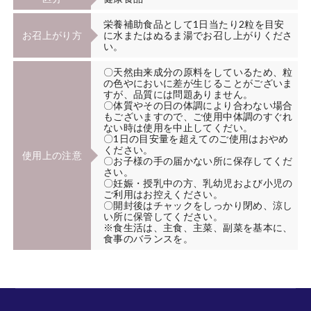
栄養補助食品として1日当たり2粒を目安
お召上がり方
に水またはぬるま湯でお召し上がりくださ
い。
〇天然由来成分の原料をしているため、粒
の色やにおいに差が生じることがございま
すが、品質には問題ありません。
〇体質やその日の体調により合わない場合
もございますので、ご使用中体調のすぐれ
ない時は使用を中止してくだい。
〇1日の目安量を超えてのご使用はおやめ
ください。
使用上の注意
〇お子様の手の届かない所に保存してくだ
さい。
〇妊娠・授乳中の方、乳幼児および小児の
ご利用はお控えください。
〇開封後はチャックをしっかり閉め、涼し
い所に保管してください。
※食生活は、主食、主菜、副菜を基本に、
食事のバランスを。