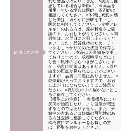
れた食品ではありません。○疾病に罹
患している場合は医師に、医薬品を
服用している場合は医師、薬剤師に
相談してください。○体調に異変を感
じた際は、速やかに摂取を中止し、
医師に相談してください。○食物アレ
ルギーのある方は、原材料名をご確
認の上、お召し上がりください。○開
封後は、お早目にお召し上がりくだ
さい。また、品質保持のため、チャ
ックをしっかり閉めた状態で保存し
使用上の注意
てください。○本品は天産物を使用し
ておりますので、収穫時期などによ
り色・風味のばらつきがございます
が、品質に問題はありません。○原料
由来の斑点が見られることがござい
ますが、品質に問題はありません。○
乾燥剤が入っておりますので、お召
し上がりにならないようにご注意く
ださい。○乳幼児の手の届かないとこ
ろに保存してください。
【摂取上の注意】 ・多量摂取により
疾病が治癒したり、より健康が増進
するものではありません。また、妊
娠中の方あるいは妊娠の可能性のあ
る方は医師に相談してください。・
松樹皮にアレルギーをお持ちの方
は、摂取をお控えください。