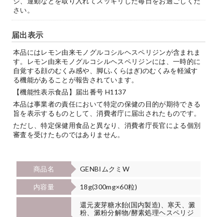
ジ、運動などを取り入れてスッキリした毎日をお過ごしくだ
さい。
届出表示
本品にはレモン由来モノグルコシルヘスペリジンが含まれま
す。レモン由来モノグルコシルヘスペリジンには、一時的に
自覚する顔のむくみ感や、脚(ふくらはぎ)のむくみを軽減す
る機能があることが報告されています。
【機能性表示食品】届出番号 H1137
本品は事業者の責任において特定の保健の目的が期待できる
旨を表示するものとして、消費者庁に届出されたものです。
ただし、特定保健用食品と異なり、消費者庁長官による個別
審査を受けたものではありません。
商品名
GENBIムクミW
内容量
18g(300mg×60粒)
還元麦芽糖水飴(国内製造)、寒天、澱
粉、澱粉分解物/酵素処理ヘスペリジ