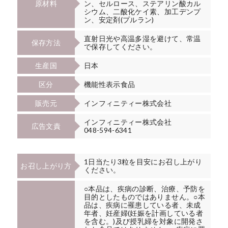
原材料
ン、セルロース、ステアリン酸カル
シウム、二酸化ケイ素、加工デンプ
ン、安定剤(プルラン)
直射日光や高温多湿を避けて、常温
保存方法
で保存してください。
生産国
日本
区分
機能性表示食品
販売元
インフィニティー株式会社
インフィニティー株式会社
広告文責
048-594-6341
1日当たり3粒を目安にお召し上がり
お召し上がり方
ください。
○本品は、疾病の診断、治療、予防を
目的としたものではありません。○本
品は、疾病に罹患している者、未成
年者、妊産婦(妊娠を計画している者
を含む。)及び授乳婦を対象に開発さ