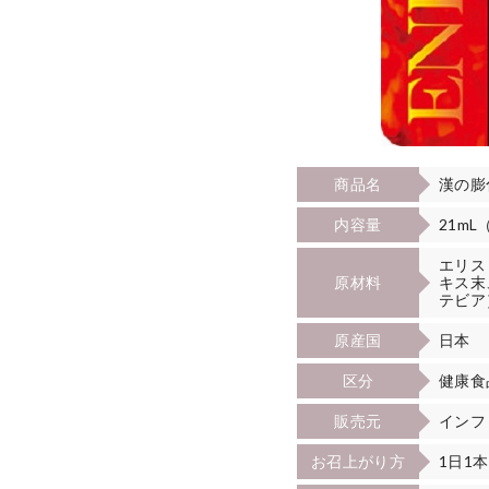
商品名
漢の膨
内容量
21mL
エリス
原材料
キス末
テビア
原産国
日本
区分
健康食
販売元
インフ
お召上がり方
1日1