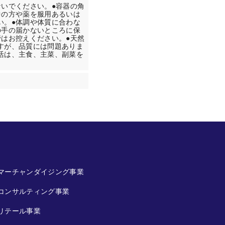
いでください。●容器の角
中の方や薬を服用あるいは
い。●体調や体質に合わな
の手の届かないところに保
はお控えください。●天然
すが、品質には問題ありま
活は、主食、主菜、副菜を
マーチャンダイジング事業
コンサルティング事業
リテール事業