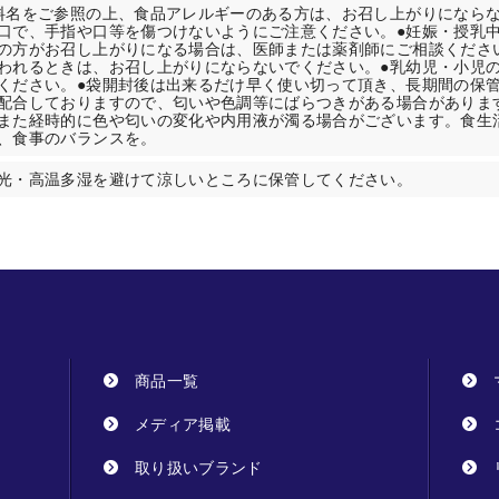
料名をご参照の上、食品アレルギーのある方は、お召し上がりにならな
口で、手指や口等を傷つけないようにご注意ください。●妊娠・授乳
の方がお召し上がりになる場合は、医師または薬剤師にご相談くださ
われるときは、お召し上がりにならないでください。●乳幼児・小児
ください。●袋開封後は出来るだけ早く使い切って頂き、長期間の保管
配合しておりますので、匂いや色調等にばらつきがある場合がありま
また経時的に色や匂いの変化や内用液が濁る場合がございます。食生
、食事のバランスを。
光・高温多湿を避けて涼しいところに保管してください。
商品一覧
メディア掲載
取り扱いブランド