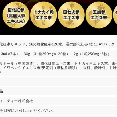
化紅参リキッド、漢の膨化紅参120粒、漢の膨化紅参 粒 1DAYパック
（3mL×7本）、30g（31粒250mg×120粒）、2g（1粒250mg×8粒）
リトール（中国製造）、膨化紅参エキス末、トナカイ角エキス末、田
、イワベンケイエキス末/安定剤（増粘多糖類）、香料、酸味料、甘味
）
品
ィニティー株式会社
本を目安にお召し上がりください。