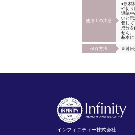
●原材
や切り
通院中
いと思
使用上の注意
管して
成分を
せん。
基本に
保存方法
直射日
インフィニティー株式会社