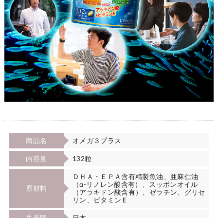
商品名
オメガ３プラス
内容量
132粒
ＤＨＡ・ＥＰＡ含有精製魚油、亜麻仁油
（α-リノレン酸含有）、スッポンオイル
原材料
（アラキドン酸含有）、ゼラチン、グリセ
リン、ビタミンＥ
生産国
日本